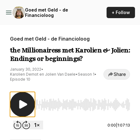
Goed met Geld - de
+ Follow
Financioloog
Goed met Geld - de Financioloog
the Millionairess met Karolien & Jolien:
Endings or beginnings?
January 30, 2022
•
Share
Karolien Demot en Jolien Van Daele
•
Season 1
•
Episode 10
Use Left/Right to seek, Home/End to jump to st
0:00
|
1:07:13